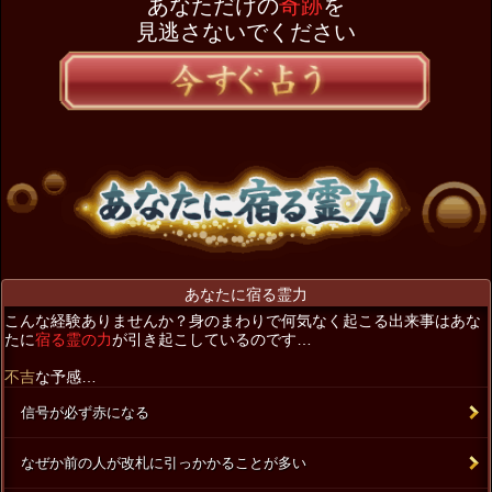
あなただけの
奇跡
を
見逃さないでください
あなたに宿る霊力
こんな経験ありませんか？身のまわりで何気なく起こる出来事はあな
たに
宿る霊の力
が引き起こしているのです…
不吉
な予感…
信号が必ず赤になる
なぜか前の人が改札に引っかかることが多い