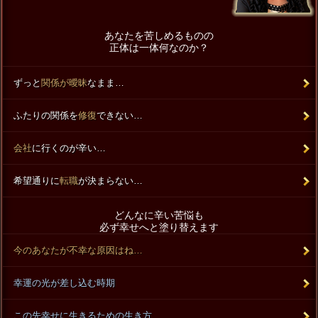
あなたを苦しめるものの
正体は一体何なのか？
ずっと
関係が曖昧
なまま…
ふたりの関係を
修復
できない…
会社
に行くのが辛い…
希望通りに
転職
が決まらない…
どんなに辛い苦悩も
必ず幸せへと塗り替えます
今のあなたが不幸な原因はね…
幸運の光が差し込む時期
この先幸せに生きるための生き方