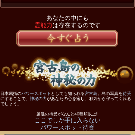
あなたの中にも
霊能力
は存在するのです
日本屈指の
パワースポット
としても知られる
宮古島
。島の写真を
待受
にすることで、
神秘の力
があなたの心を癒し、邪気から守ってくれる
でしょう。
厳選の待受がなんと40種類以上!!
ここでしか手に入らない
パワースポット待受