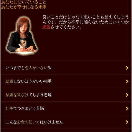
あなたにむいていること
あなたが幸せになる未来
良いことだけじゃなく悪いことも見えてしまう
んです。だから不幸に陥らないためにいくつか
忠告
させてください。
いつまでも
恋人がいない
訳
結婚
しないほうがいい相手
結婚を遠ざけ
てしまう悪癖
仕事
でつきまとう苦悩
こんな
お金の使い方
はいけません