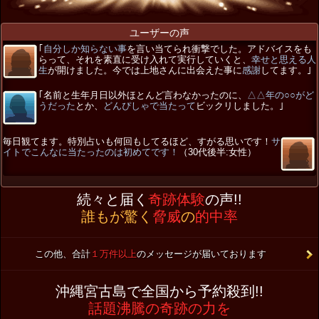
ユーザーの声
｢
自分しか知らない事
を言い当てられ衝撃でした。アドバイスをも
らって、それを素直に受け入れて実行していくと、
幸せと思える人
生
が開けました。今では上地さんに出会えた事に
感謝
してます。｣
｢名前と生年月日以外ほとんど言わなかったのに、
△△年の○○がど
うだった
とか、
どんぴしゃで当たって
ビックリしました。｣
毎日観てます。特別占いも何回もしてるほど、すがる思いです！
サ
イトでこんなに当たったのは初めてです！
（30代後半:女性）
続々と届く
奇跡体験
の声!!
誰もが驚く
脅威
の
的中率
この他、合計
１万件以上
のメッセージが届いております
沖縄宮古島で全国から予約殺到!!
話題沸騰の奇跡の力を