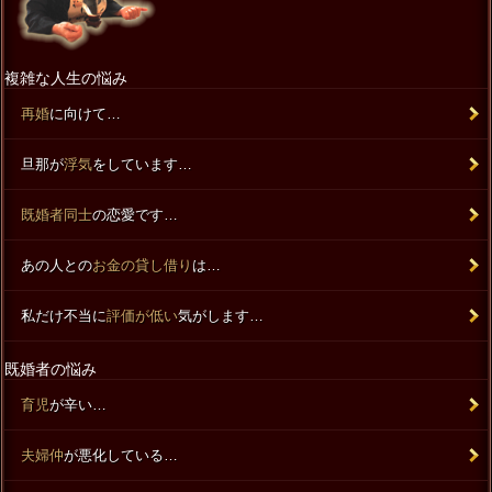
複雑な人生の悩み
再婚
に向けて…
旦那が
浮気
をしています…
既婚者同士
の恋愛です…
あの人との
お金の貸し借り
は…
私だけ不当に
評価が低い
気がします…
既婚者の悩み
育児
が辛い…
夫婦仲
が悪化している…